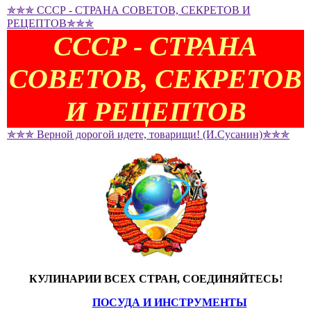
✯✯✯ СССР - СТРАНА СОВЕТОВ, СЕКРЕТОВ И
РЕЦЕПТОВ✯✯✯
СССР - СТРАНА
СОВЕТОВ, СЕКРЕТОВ
И РЕЦЕПТОВ
✯✯✯ Верной дорогой идете, товарищи! (И.Сусанин)✯✯✯
КУЛИНАРИИ ВСЕХ СТРАН, СОЕДИНЯЙТЕСЬ!
ПОСУДА И ИНСТРУМЕНТЫ