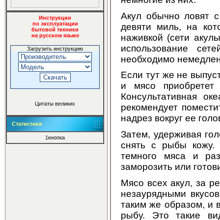
Акул обычно ловят 
Инструкции
по эксплуатации
девяти миль, на кот
бытовой техники
наживкой (сети акулы
на русском языке
использование сет
Загрузить инструкцию
необходимо немедлен
Если тут же не выпус
и мясо приобретет
Консультативная оке
Цитаты великих
рекомендует поместит
надрез вокруг ее голо
Статистика
Затем, удерживая гол
1кнопка
снять с рыбы кожу. 
темного мяса и ра
заморозить или готов
Мясо всех акул, за р
незаурядными вкусов
таким же образом, и 
рыбу. Это такие вид