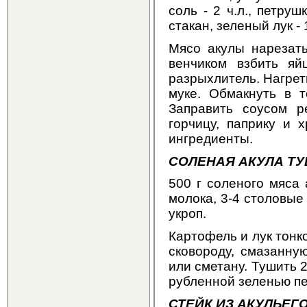
соль - 2 ч.л., петруш
стакан, зеленый лук -
Мясо акулы нарезать
венчиком взбить яй
разрыхлитель. Нагрет
муке. Обмакнуть в 
Заправить соусом 
горчицу, паприку и 
ингредиенты.
СОЛЕНАЯ АКУЛА Т
500 г соленого мяса 
молока, 3-4 столовые
укроп.
Картофель и лук тонк
сковороду, смазанну
или сметану. Тушить 2
рубленной зеленью пе
СТЕЙК ИЗ АКУЛЬЕГ