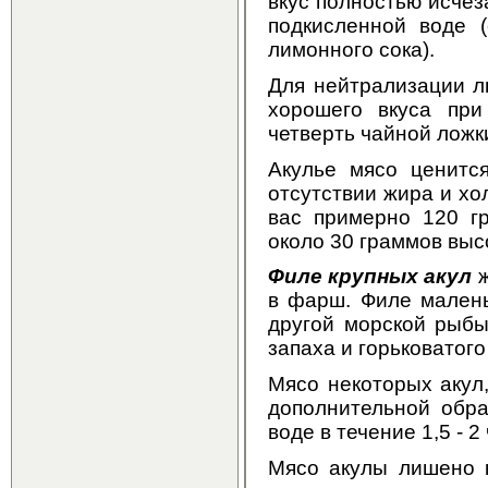
вкус полностью исчез
подкисленной воде 
лимонного сока).
Для нейтрализации л
хорошего вкуса при
четверть чайной ложк
Акулье мясо ценитс
отсутствии жира и хо
вас примерно 120 гр
около 30 граммов выс
Филе крупных акул
ж
в фарш. Филе малень
другой морской рыбы
запаха и горьковатог
Мясо некоторых акул,
дополнительной обра
воде в течение 1,5 - 2
Мясо акулы лишено к