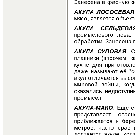
Занесена в красную кн
АКУЛА ЛОСОСЕВАЯ
мясо, является объект
АКУЛА СЕЛЬДЕВА
промыслового лова.
обработки. Занесена в
АКУЛА СУПОВАЯ
: 
плавники (впрочем, к
кухне для приготовл
даже называют её "с
акул отличается высо
мировой войны, ког
оказались недоступн
промысел.
АКУЛА-МАКО
: Ещё е
представляет опас
приближается к бере
метров, часто срав
достается акуле, хо