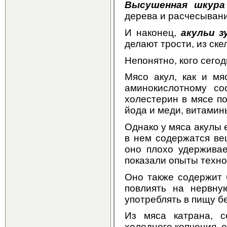
Высушенная шкура
дерева и расчесыван
И наконец,
акульи з
делают трости, из ске
Непонятно, кого сего
Мясо акул, как и мя
аминокислотному со
холестерин в мясе по
йода и меди, витамины
Однако у мяса акулы е
в нем содержатся ве
оно плохо удерживает
показали опыты техно
Оно также содержит 
повлиять на нервну
употреблять в пищу б
Из мяса катрана, 
холодного копчения, 