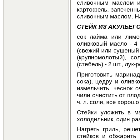
сливочным маслом и
картофель, запеченн
сливочным маслом. На
СТЕЙК ИЗ АКУЛЬЕГ
сок лайма или лимон
оливковый масло - 4 с
(свежий или сушеный ст
(крупномолотый), со
(стебель) - 2 шт., лук
Приготовить маринад
сока), цедру и оливк
измельчить, чеснок 
чили очистить от плод
ч. л. соли, все хорош
Стейки уложить в м
холодильник, один раз
Haгреть гриль, реше
стейков и обжарить