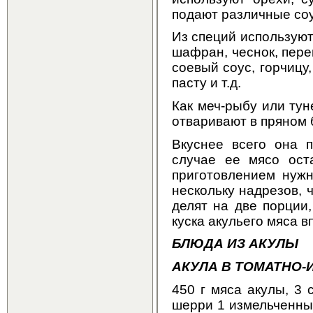
подают различные соу
Из специй используют 
шафран, чеснок, пере
соевый соус, горчицу,
пасту и т.д.
Как меч-рыбу или тун
отваривают в пряном 
Вкуснее всего она п
случае ее мясо ост
приготовлением нужн
нескольку надрезов, 
делят на две порции
куска акульего мяса в
БЛЮДА ИЗ АКУЛЫ
АКУЛА В ТОМАТНО
450 г мяса акулы, 3 с
шерри 1 измельченный