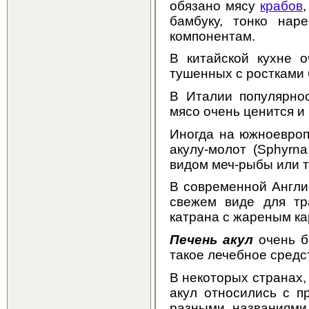
обязано мясу
крабов
бамбуку, тонко нар
компонентам.
В китайской кухне о
тушенных с ростками 
В Италии популярнос
мясо очень ценится и
Иногда на южноевроп
акулу-молот (Sphyrn
видом меч-рыбы или т
В современной Англи
свежем виде для тра
катрана с жареным ка
Печень акул
очень б
такое лечебное средст
В некоторых странах, 
акул относились с п
разными названиями