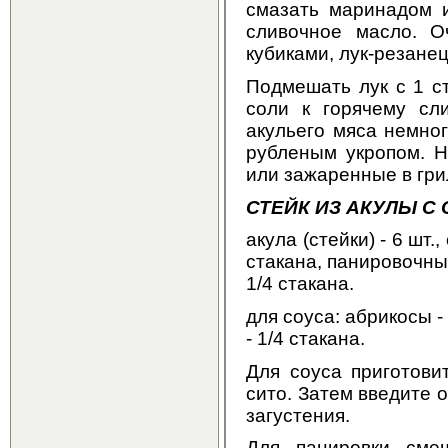
смазать маринадом и
сливочное масло. О
кубиками, лук-резанец
Подмешать лук с 1 с
соли к горячему сл
акульего мяса немно
рубленым укропом. Н
или зажаренные в гр
СТЕЙК ИЗ АКУЛЫ С
акула (стейки) - 6 шт.
стакана, панировочные
1/4 стакана.
для соуса: абрикосы - 
- 1/4 стакана.
Для соуса приготови
сито. Затем введите 
загустения.
Для панировки сме