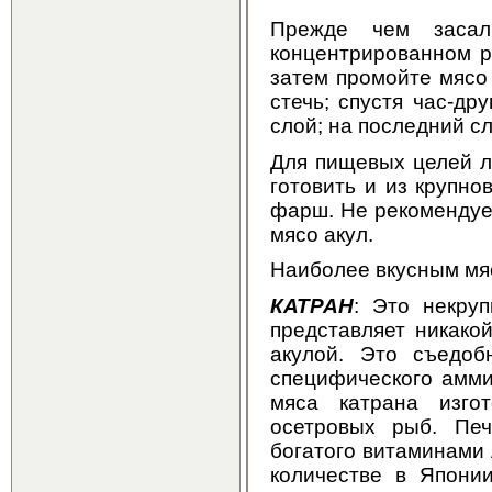
Прежде чем засал
концентрированном ра
затем промойте мясо
стечь; спустя час-др
слой; на последний с
Для пищевых целей л
готовить и из крупно
фарш. Не рекомендуе
мясо акул.
Наиболее вкусным мяс
КАТРАН
: Это некру
представляет никако
акулой. Это съедоб
специфического амми
мяса катрана изго
осетровых рыб. Печ
богатого витаминами
количестве в Японии