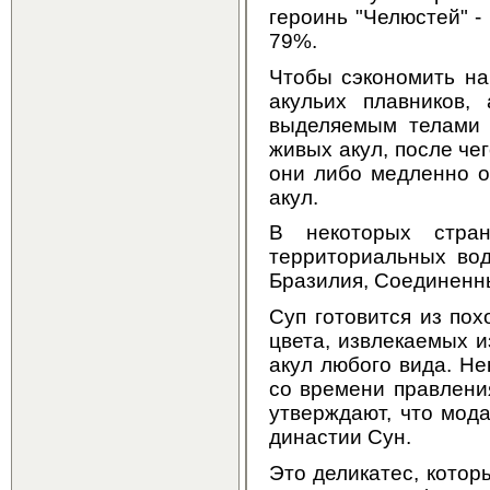
героинь "Челюстей" -
79%.
Чтобы сэкономить на
акульих плавников,
выделяемым телами 
живых акул, после че
они либо медленно о
акул.
В некоторых стра
территориальных вод
Бразилия, Соединенны
Суп готовится из по
цвета, извлекаемых 
акул любого вида. Не
со времени правления
утверждают, что мода
династии Сун.
Это деликатес, котор