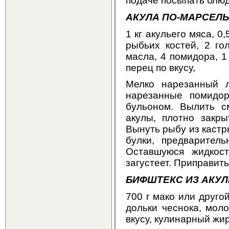
подаче посыпать блюд
АКУЛА ПО-МАРСЕЛ
1 кг акульего мяса, 0
рыбьих костей, 2 го
масла, 4 помидора, 1
перец по вкусу,
Мелко нарезанный л
нарезанные помидор
бульоном. Вылить с
акулы, плотно закры
Вынуть рыбу из кастр
булки, предварител
Оставшуюся жидкост
загустеет. Приправит
БИФШТЕКС ИЗ АКУ
700 г мако или другой
дольки чеснока, мол
вкусу, кулинарный жи