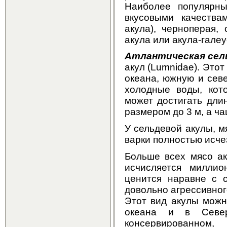
Наиболее популярны
вкусовыми качествам
акула), черноперая,
акула или акула-галеу
Атлантическая сель
акул (Lumnidae). Это
океана, южную и сев
холодные воды, кот
может достигать дли
размером до 3 м, а ч
У сельдевой акулы, м
варки полностью исче
Больше всех мясо ак
исчисляется миллио
ценится наравне с с
довольно агрессивног
Этот вид акулы можн
океана и в Севе
консервированном,