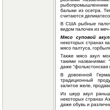
рыбопромышленники п
балыки из осетра. Те
считаются деликатесо
В США рыбные палочк
видом палочек из меч
Мясо суповой аку
некоторых странах ка
мясо палтуса, горбыля,
Также мясо акул мо
такими названиями: 
даже "фолькстонская 
В довоенной Герма
традиционный прод
залитое желе, продав
Из шкур акул раньш
некоторых странах Аз
даже обувь и различн