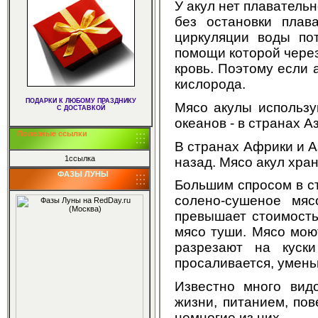
У акул нет плавательн
без остановки плав
циркуляции воды пот
помощи которой чере
кровь. Поэтому если 
кислорода.
ПОДАРКИ К ЛЮБОМУ ПРАЗДНИКУ
Мясо акулы использу
С ДОСТАВКОЙ
океанов - в странах А
Полезные ссылки
В странах Африки и А
1ссылка
назад. Мясо акул хра
ФАЗЫ ЛУНЫ
Большим спросом в с
солено-сушеное мяс
превышает стоимость
мясо туши. Мясо мою
разрезают на куск
просаливается, умень
Известно много вид
жизни, питанием, по
немногие из них.