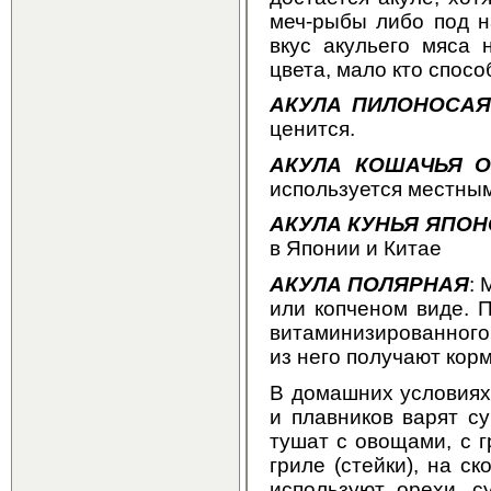
меч-рыбы либо под н
вкус акульего мяса 
цвета, мало кто спос
АКУЛА ПИЛОНОСАЯ
ценится.
АКУЛА КОШАЧЬЯ 
используется местны
АКУЛА КУНЬЯ ЯПО
в Японии и Китае
АКУЛА ПОЛЯРНАЯ
: 
или копченом виде. 
витаминизированного
из него получают кор
В домашних условиях
и плавников варят с
тушат с овощами, с 
гриле (стейки), на с
используют орехи, су