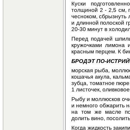
Куски подготовленн
толщиной 2 - 2,5 см,
чесноком, сбрызнуть 
и длинной полоской г
20-30 минут в холоди
Перед подачей шпиль
кружочками лимона и
красным перцем. К б
БРОДЭТ ПО-ИСТРИ
морская рыба, моллюс
кошачья акула, кальмар
зубца, томатное пюре -
1 листочек, оливковое 
Рыбу и моллюсков очи
и немного обжарить н
на том же масле по
долить вино, посолить
Когда жидкость закип