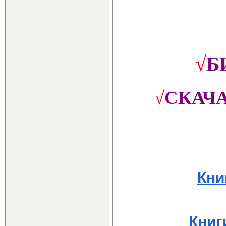
√
Б
√
СКАЧ
Кни
Книг