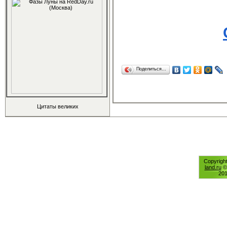
Поделиться…
Цитаты великих
Copyrigh
land.ru
© 
20